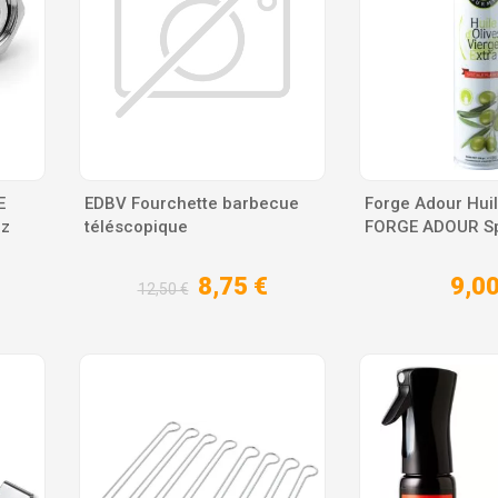
E
EDBV Fourchette barbecue
Forge Adour Huil
az
téléscopique
FORGE ADOUR Spr
8,75 €
9,00
12,50 €