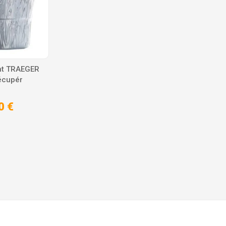
nt TRAEGER
écupér
0 €