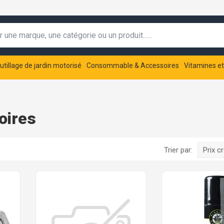
utillage de jardin motorisé
Consommable & Accessoires
Vitamines e
oires
Trier par:
Prix c