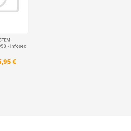
YSTEM
50 - Infosec
5,95 €