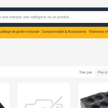
utillage de jardin motorisé
Consommable & Accessoires
Vitamines e
Trier par:
Prix c