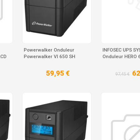
Powerwalker Onduleur
INFOSEC UPS S
LCD
Powerwalker VI 650 SH
Onduleur HERO 6
59,95 €
62
97,45 €