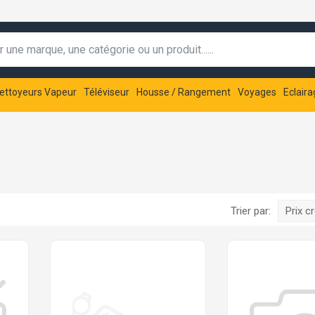
ettoyeurs Vapeur
Téléviseur
Housse / Rangement
Voyages
Eclaira
Trier par:
Prix c