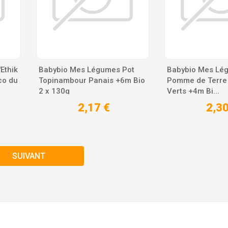
Ethik
Babybio Mes Légumes Pot
Babybio Mes Lé
co du
Topinambour Panais +6m Bio
Pomme de Terre 
2 x 130g
Verts +4m Bi...
2,17 €
2,30
SUIVANT