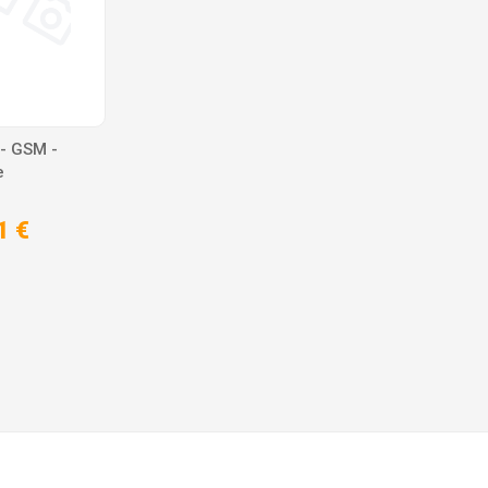
 - GSM -
e
1 €