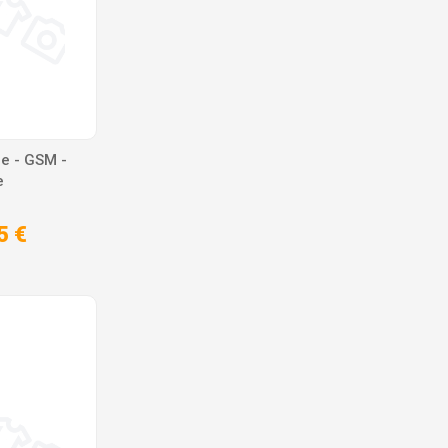
e - GSM -
e
5 €