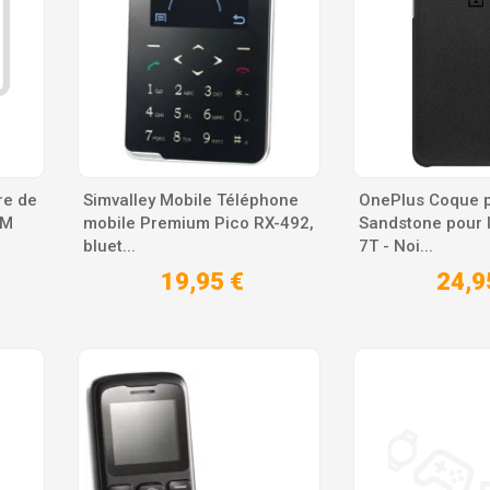
re de
Simvalley Mobile Téléphone
OnePlus Coque p
TM
mobile Premium Pico RX-492,
Sandstone pour 
bluet...
7T - Noi...
19,95 €
24,9