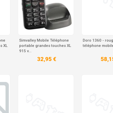
one
Simvalley Mobile Téléphone
Doro 1360 - roug
s XL
portable grandes touches XL
téléphone mobil
915 v...
32,95 €
58,1