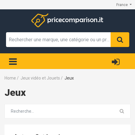
France
Home
/
Jeux vidéo et Jouets
/
Jeux
Jeux