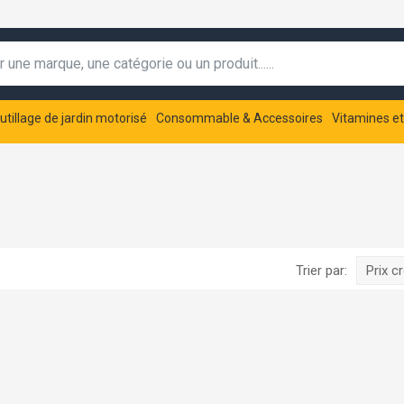
utillage de jardin motorisé
Consommable & Accessoires
Vitamines e
Trier par:
Prix c